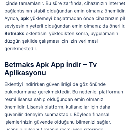
içinde tamamlanır. Bu süre zarfında, cihazınızın internet
bağlantısının stabil olduğundan emin olmanız önemlidir.
Ayrıca,
apk
yüklemeyi başlatmadan önce cihazınızın pil
seviyesinin yeterli olduğundan emin olmanız da önerilir.
Betmaks
eklentisini yükledikten sonra, uygulamanın
düzgün şekilde çalışması için izin verilmesi
gerekmektedir.
Betmaks Apk App İndir – Tv
Aplikasyonu
Eklentiyi indirirken güvenilirliği de göz önünde
bulundurmanız gerekmektedir. Bu nedenle, platformun
resmi lisansa sahip olduğundan emin olmanız
önemlidir. Lisanslı platform, kullanıcılar için daha
güvenilir deneyim sunmaktadır. Böylece finansal
işlemlerinizin güvende olduğunu bilmenizi sağlar.
Lisans bilgilerini firmanın resmi web sitesinde