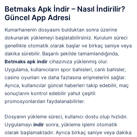
Betmaks Apk İndir – Nasıl İndirilir?
Güncel App Adresi
Kumarhanenin dosyasını bulduktan sonra üzerine
dokunarak yüklemeyi başlatabilirsiniz. Kurulum süreci
genellikle otomatik olarak başlar ve birkaç saniye veya
dakika sürebilir. Başarılı şekilde tamamlandığında,
Betmaks apk
indir
cihazınıza yüklenmiş olur.
Uygulama, kullanıcıların spor bahisleri, canlı bahisler,
casino oyunları ve daha fazlasına erişmelerini sağlar.
Ayrıca, kullanıcılar güncel haberleri takip edebilir, maç
sonuçlarını kontrol edebilir yahut çeşitli
promosyonlardan faydalanabilirler.
Dosyanın yükleme süreci, kullanıcı dostu olup hızlıdır.
Uygulamayı
indir
sonra, yükleme işlemi otomatik
olarak başlamaktadır. Ayrıca birkaç saniye veya dakika