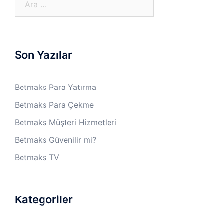
Son Yazılar
Betmaks Para Yatırma
Betmaks Para Çekme
Betmaks Müşteri Hizmetleri
Betmaks Güvenilir mi?
Betmaks TV
Kategoriler