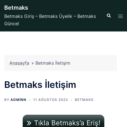
İçeriğe
Betmaks
atla
Search
Tog
Betmaks Giriş – Betmaks Üyelik – Betmaks
men
Güncel
Anasayfa
»
Betmaks İletişim
Betmaks İletişim
BY
ADMINN
11 AĞUSTOS 2023
BETMAKS
Tıkla Betmaks’a Eriş!