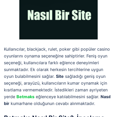
Kullanıcılar, blackjack, rulet, poker gibi popüler casino
oyunlarını oynama seçeneğine sahiptirler. Feniş oyun
seçeneği, kullanıcılara farklı eğlence deneyimleri
sunmaktadır. Ek olarak herkesin tercihlerine uygun
oyun bulabilmesini sağlar.
Site
sağladığı geniş oyun
seçeneği, arayüzü, kullanıcıların kumar oynamak için
kısıtlama vermemektedir. İstedikleri zaman ayriyeten
yerde
Betmaks
eğlenceye katılabilmesini sağlar.
Nasıl
bir
kumarhane olduğunun cevabı alınmaktadır.