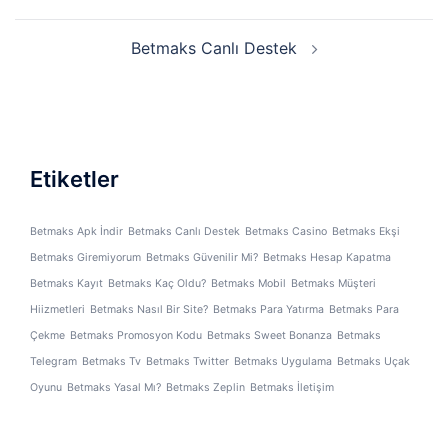
dolaşımı
Betmaks Canlı Destek
Etiketler
Betmaks Apk İndir
Betmaks Canlı Destek
Betmaks Casino
Betmaks Ekşi
Betmaks Giremiyorum
Betmaks Güvenilir Mi?
Betmaks Hesap Kapatma
Betmaks Kayıt
Betmaks Kaç Oldu?
Betmaks Mobil
Betmaks Müşteri
Hiizmetleri
Betmaks Nasıl Bir Site?
Betmaks Para Yatırma
Betmaks Para
Çekme
Betmaks Promosyon Kodu
Betmaks Sweet Bonanza
Betmaks
Telegram
Betmaks Tv
Betmaks Twitter
Betmaks Uygulama
Betmaks Uçak
Oyunu
Betmaks Yasal Mı?
Betmaks Zeplin
Betmaks İletişim