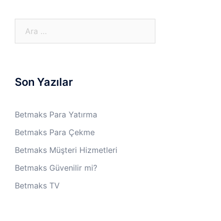
Arama:
Son Yazılar
Betmaks Para Yatırma
Betmaks Para Çekme
Betmaks Müşteri Hizmetleri
Betmaks Güvenilir mi?
Betmaks TV