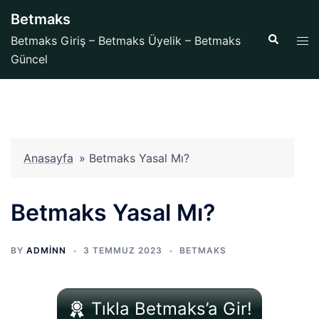
İçeriğe
Betmaks
atla
Search
Tog
Betmaks Giriş – Betmaks Üyelik – Betmaks
men
Güncel
Anasayfa
»
Betmaks Yasal Mı?
Betmaks Yasal Mı?
BY
ADMINN
3 TEMMUZ 2023
BETMAKS
Tıkla Betmaks’a Gir!