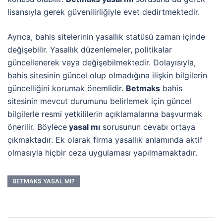
lisansıyla gerek güvenilirliğiyle evet dedirtmektedir.
Ayrıca, bahis sitelerinin yasallık statüsü zaman içinde
değişebilir. Yasallık düzenlemeler, politikalar
güncellenerek veya değişebilmektedir. Dolayısıyla,
bahis sitesinin güncel olup olmadığına ilişkin bilgilerin
güncelliğini korumak önemlidir.
Betmaks
bahis
sitesinin mevcut durumunu belirlemek için güncel
bilgilerle resmi yetkililerin açıklamalarına başvurmak
önerilir. Böylece
yasal mı
sorusunun cevabı ortaya
çıkmaktadır. Ek olarak firma yasallık anlamında aktif
olmasıyla hiçbir ceza uygulaması yapılmamaktadır.
BETMAKS YASAL MI?